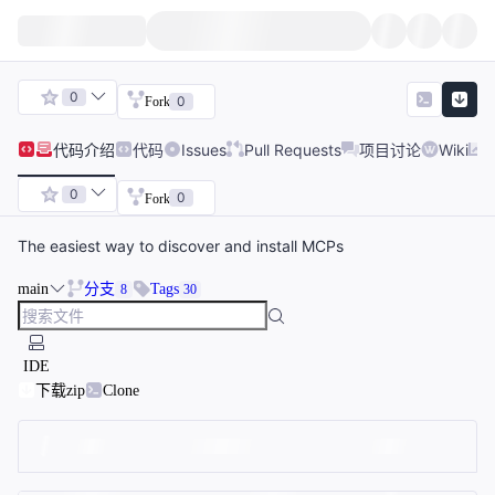
0
0
Fork
代码
介绍
代码
Issues
Pull Requests
项目讨论
Wiki
0
0
Fork
The easiest way to discover and install MCPs
main
分支
Tags
8
30
IDE
下载zip
Clone