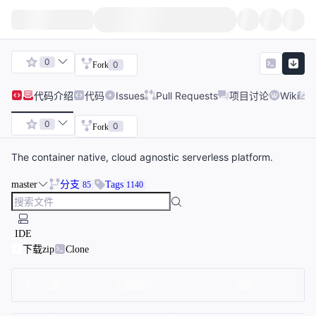
0
0
Fork
代码
介绍
代码
Issues
Pull Requests
项目讨论
Wiki
0
0
Fork
The container native, cloud agnostic serverless platform.
master
分支
Tags
85
1140
IDE
下载zip
Clone