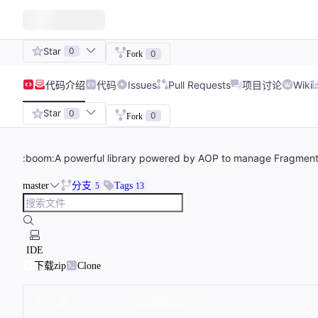
Star
0
0
Fork
代码
介绍
代码
Issues
Pull Requests
项目讨论
Wiki
Star
0
0
Fork
:boom:A powerful library powered by AOP to manage
master
分支
Tags
5
13
IDE
下载zip
Clone