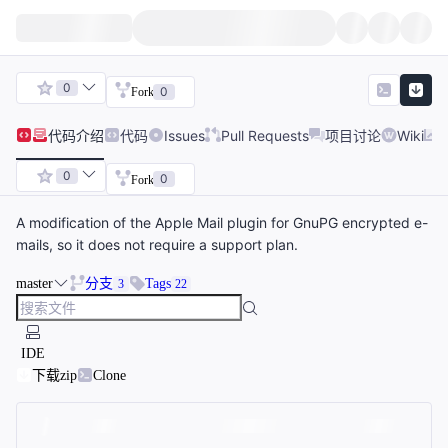
0
0
Fork
代码
介绍
代码
Issues
Pull Requests
项目讨论
Wiki
0
0
Fork
A modification of the Apple Mail plugin for GnuPG encrypted e-
mails, so it does not require a support plan.
master
分支
Tags
3
22
IDE
下载zip
Clone