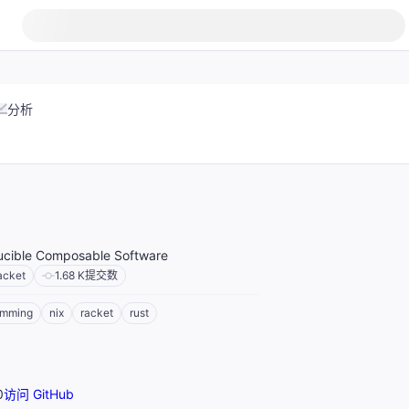
分析
ucible Composable Software
acket
1.68 K
提交数
amming
nix
racket
rust
0
访问 GitHub