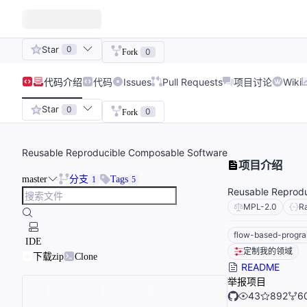
Star
0
0
Fork
代码
介绍
代码
Issues
Pull Requests
项目讨论
Wiki
Star
0
0
Fork
Reusable Reproducible Composable Software
项目介绍
master
分支
Tags
1
5
Reusable Reprod
MPL-2.0
R
flow-based-progr
IDE
定制我的领域
下载zip
Clone
README
举报项目
43
892
6