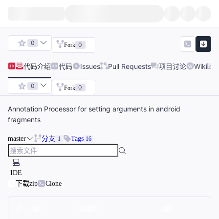
0
0
Fork
代码
介绍
代码
Issues
Pull Requests
项目讨论
Wiki
0
0
Fork
Annotation Processor for setting arguments in android
fragments
master
分支
Tags
1
16
IDE
下载zip
Clone