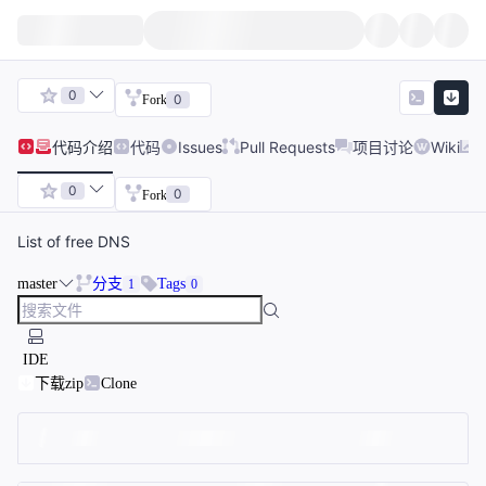
0
0
Fork
代码
介绍
代码
Issues
Pull Requests
项目讨论
Wiki
0
0
Fork
List of free DNS
master
分支
Tags
1
0
IDE
下载zip
Clone