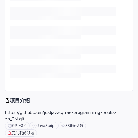
项目介绍
https://github.com/justjavac/free-programming-books-
zh_CN.git
GPL-3.0
JavaScript
839
提交数
定制我的领域