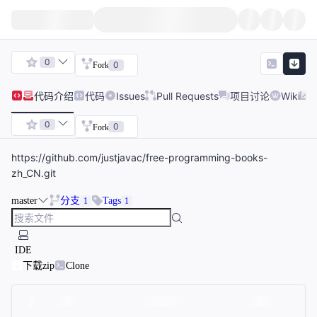
0
0
Fork
代码
介绍
代码
Issues
Pull Requests
项目讨论
Wiki
0
0
Fork
https://github.com/justjavac/free-programming-books-
zh_CN.git
master
分支
Tags
1
1
IDE
下载zip
Clone