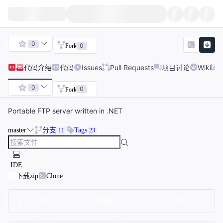
0
0
Fork
代码
介绍
代码
Issues
Pull Requests
项目讨论
Wiki
0
0
Fork
Portable FTP server written in .NET
master
分支
Tags
11
23
IDE
下载zip
Clone