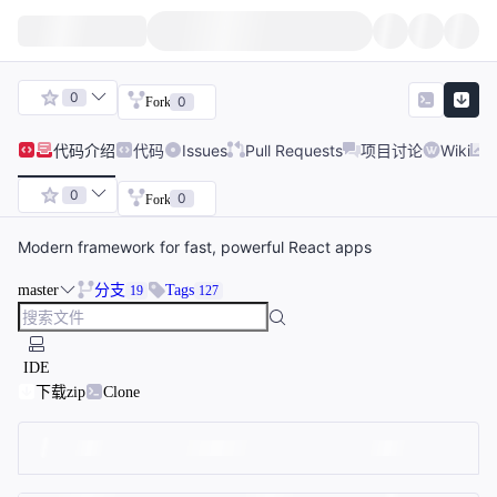
0
0
Fork
代码
介绍
代码
Issues
Pull Requests
项目讨论
Wiki
0
0
Fork
Modern framework for fast, powerful React apps
master
分支
Tags
19
127
IDE
下载zip
Clone