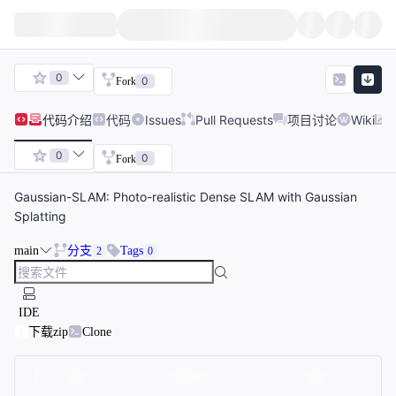
0
0
Fork
代码
介绍
代码
Issues
Pull Requests
项目讨论
Wiki
0
0
Fork
Gaussian-SLAM: Photo-realistic Dense SLAM with Gaussian
Splatting
main
分支
Tags
2
0
IDE
下载zip
Clone