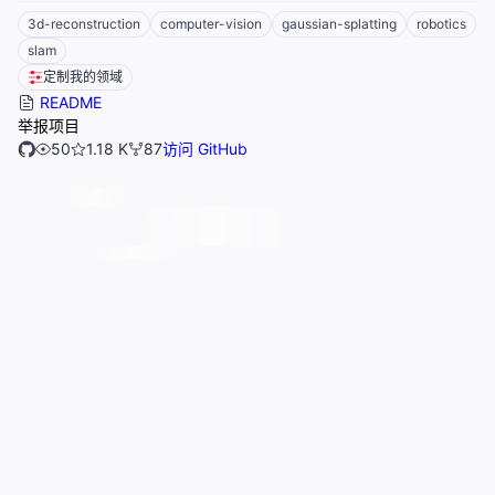
3d-reconstruction
computer-vision
gaussian-splatting
robotics
slam
定制我的领域
README
举报项目
50
1.18 K
87
访问 GitHub