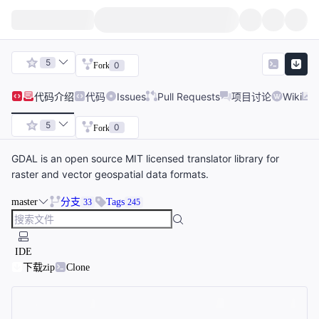
5
0
Fork
代码
介绍
代码
Issues
Pull Requests
项目讨论
Wiki
5
0
Fork
GDAL is an open source MIT licensed translator library for
raster and vector geospatial data formats.
master
分支
Tags
33
245
IDE
下载zip
Clone