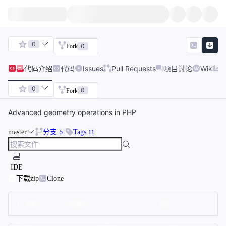
0
0
Fork
代码
介绍
代码
Issues
Pull Requests
项目讨论
Wiki
0
0
Fork
Advanced geometry operations in PHP
master
分支
Tags
5
11
IDE
下载zip
Clone