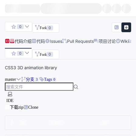
0
0
Fork
代码
介绍
代码
Issues
Pull Requests
项目讨论
Wiki
0
0
Fork
CSS3 3D animation library
master
分支
Tags
3
0
IDE
下载zip
Clone