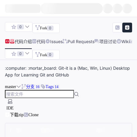
0
0
Fork
代码
介绍
代码
Issues
Pull Requests
项目讨论
Wiki
0
0
Fork
:computer: :mortar_board: Git-it is a (Mac, Win, Linux) Desktop
App for Learning Git and GitHub
master
分支
Tags
16
14
IDE
下载zip
Clone