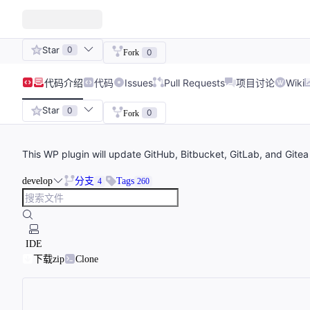
Star
0
0
Fork
代码
介绍
代码
Issues
Pull Requests
项目讨论
Wiki
Star
0
0
Fork
This WP plugin will update GitHub, Bitbucket, GitLab, and Gite
develop
分支
Tags
4
260
IDE
下载zip
Clone