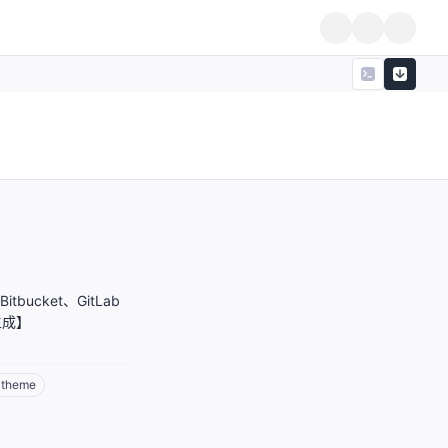
bucket、GitLab
生成】
-theme