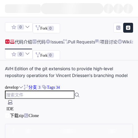
0
0
Fork
代码
介绍
代码
Issues
Pull Requests
项目讨论
Wiki
0
0
Fork
AVH Edition of the git extensions to provide high-level
repository operations for Vincent Driessen's branching model
develop
分支
Tags
3
34
IDE
下载zip
Clone