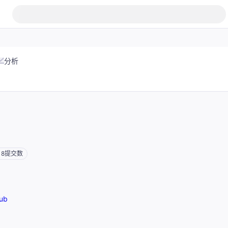
分析
18
提交数
ub