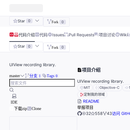
Star
0
0
Fork
代码
介绍
代码
Issues
Pull Requests
项目讨论
Wiki
Star
0
0
Fork
UIView recording library.
项目介绍
master
分支
Tags
1
0
UIView recording library.
MIT
Objective-C
定制我的领域
README
IDE
举报项目
下载zip
Clone
32
558
43
访问 GitH