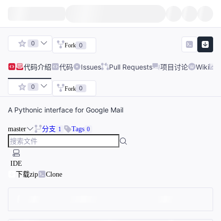
0
0
Fork
代码
介绍
代码
Issues
Pull Requests
项目讨论
Wiki
0
0
Fork
A Pythonic interface for Google Mail
master
分支
Tags
1
0
IDE
下载zip
Clone