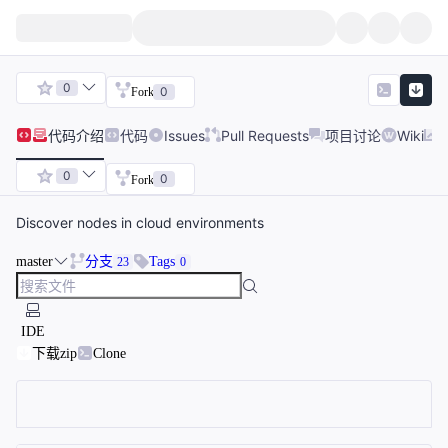
0
0
Fork
代码
介绍
代码
Issues
Pull Requests
项目讨论
Wiki
0
0
Fork
Discover nodes in cloud environments
master
分支
Tags
23
0
IDE
下载zip
Clone