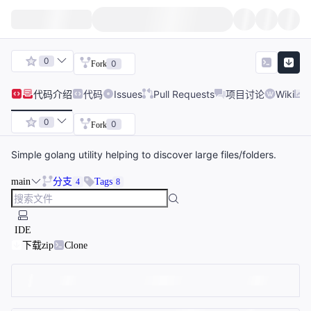
0
0
Fork
代码
介绍
代码
Issues
Pull Requests
项目讨论
Wiki
0
0
Fork
Simple golang utility helping to discover large files/folders.
main
分支
Tags
4
8
IDE
下载zip
Clone