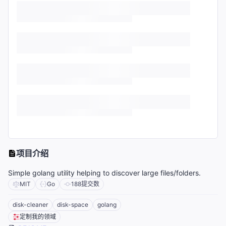
项目介绍
Simple golang utility helping to discover large files/folders.
MIT
Go
188
提交数
disk-cleaner
disk-space
golang
定制我的领域