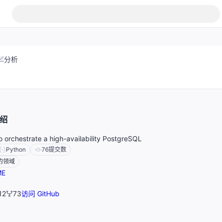
分析
绍
o orchestrate a high-availability PostgreSQL
Python
76
提交数
的领域
ME
12
73
访问 GitHub