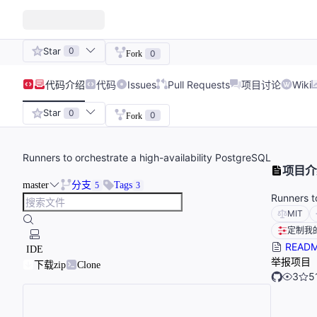
Star
0
0
Fork
代码
介绍
代码
Issues
Pull Requests
项目讨论
Wiki
Star
0
0
Fork
Runners to orchestrate a high-availability PostgreSQL
项目介
master
分支
Tags
5
3
Runners t
MIT
定制我
READ
IDE
举报项目
下载zip
Clone
3
5