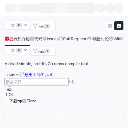
0
0
Fork
代码
介绍
代码
Issues
Pull Requests
项目讨论
Wiki
0
0
Fork
A dead simple, no frills Go cross compile tool
master
分支
Tags
1
6
IDE
下载zip
Clone