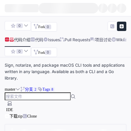
0
0
Fork
代码
介绍
代码
Issues
Pull Requests
项目讨论
Wiki
0
0
Fork
Sign, notarize, and package macOS CLI tools and applications
written in any language. Available as both a CLI and a Go
library.
master
分支
Tags
2
8
IDE
下载zip
Clone