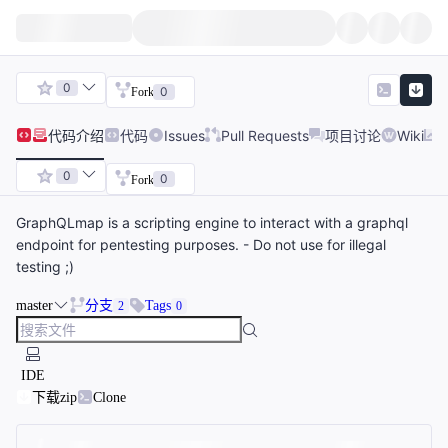
0
0
Fork
代码
介绍
代码
Issues
Pull Requests
项目讨论
Wiki
0
0
Fork
GraphQLmap is a scripting engine to interact with a graphql
endpoint for pentesting purposes. - Do not use for illegal
testing ;)
master
分支
Tags
2
0
IDE
下载zip
Clone