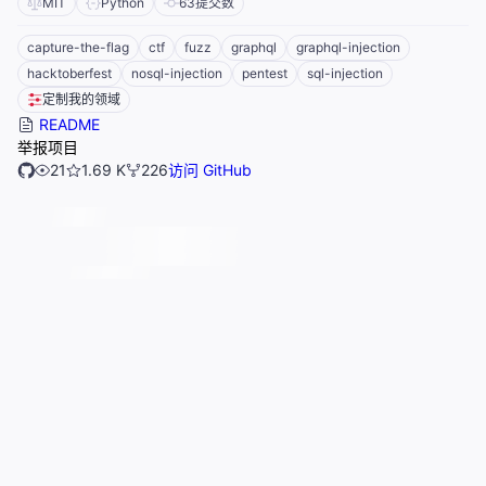
MIT
Python
63
提交数
capture-the-flag
ctf
fuzz
graphql
graphql-injection
hacktoberfest
nosql-injection
pentest
sql-injection
定制我的领域
README
举报项目
21
1.69 K
226
访问 GitHub