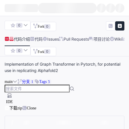
0
0
Fork
代码
介绍
代码
Issues
Pull Requests
项目讨论
Wiki
0
0
Fork
Implementation of Graph Transformer in Pytorch, for potential
use in replicating Alphafold2
main
分支
Tags
1
5
IDE
下载zip
Clone