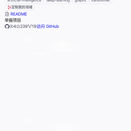
artificial-intelligence
deep-learning
graphs
transformer
定制我的领域
README
举报项目
4
239
19
访问 GitHub