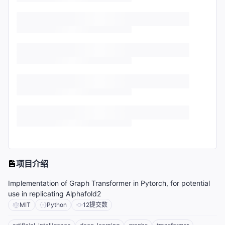
项目介绍
Implementation of Graph Transformer in Pytorch, for potential
use in replicating Alphafold2
MIT
Python
12
提交数