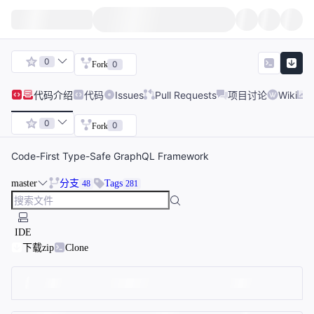
0
0
Fork
代码
介绍
代码
Issues
Pull Requests
项目讨论
Wiki
0
0
Fork
Code-First Type-Safe GraphQL Framework
master
分支
Tags
48
281
IDE
下载zip
Clone