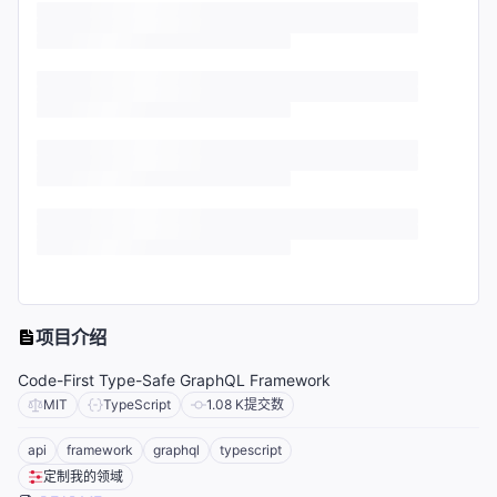
项目介绍
Code-First Type-Safe GraphQL Framework
MIT
TypeScript
1.08 K
提交数
api
framework
graphql
typescript
定制我的领域