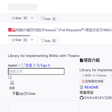
Star
0
0
Fork
代码
介绍
代码
Issues
Pull Requests
项目讨论
Wiki
Star
0
0
Fork
Library for implementing RNNs with Theano
项目介绍
master
分支
Tags
3
0
Library for implem
BSD-3-Clause
定制我的领域
README
IDE
举报项目
下载zip
Clone
54
614
228