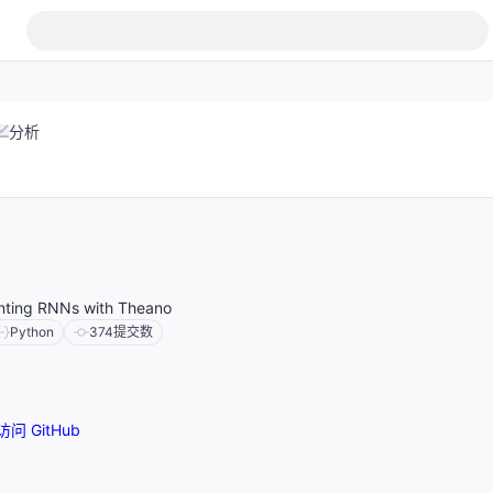
分析
enting RNNs with Theano
Python
374
提交数
访问 GitHub