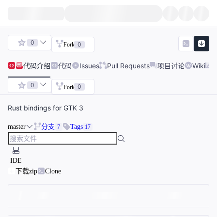
0
0
Fork
代码
介绍
代码
Issues
Pull Requests
项目讨论
Wiki
0
0
Fork
Rust bindings for GTK 3
master
分支
Tags
7
17
IDE
下载zip
Clone