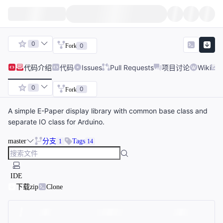
0
0
Fork
代码
介绍
代码
Issues
Pull Requests
项目讨论
Wiki
0
0
Fork
A simple E-Paper display library with common base class and
separate IO class for Arduino.
master
分支
Tags
1
14
IDE
下载zip
Clone