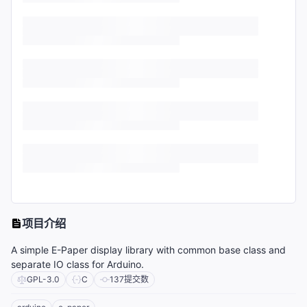
项目介绍
A simple E-Paper display library with common base class and
separate IO class for Arduino.
GPL-3.0
C
137
提交数