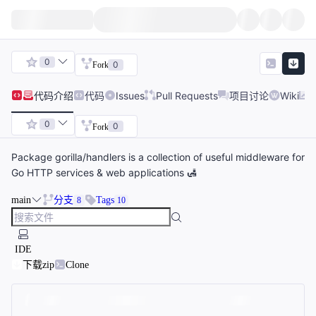
0
0
Fork
代码
介绍
代码
Issues
Pull Requests
项目讨论
Wiki
0
0
Fork
Package gorilla/handlers is a collection of useful middleware for
Go HTTP services & web applications 🛃
main
分支
Tags
8
10
IDE
下载zip
Clone