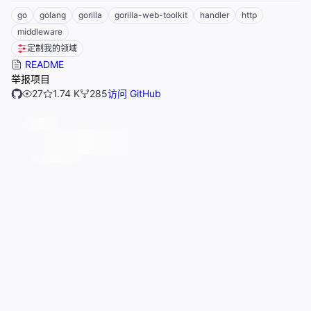
go
golang
gorilla
gorilla-web-toolkit
handler
http
middleware
定制我的领域
README
举报项目
27
1.74 K
285
访问 GitHub