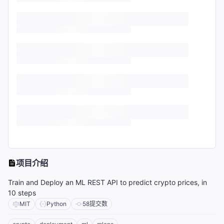
项目介绍
Train and Deploy an ML REST API to predict crypto prices, in
10 steps
MIT
Python
58
提交数