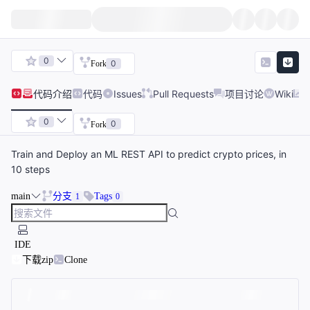
0
0
Fork
代码
介绍
代码
Issues
Pull Requests
项目讨论
Wiki
0
0
Fork
Train and Deploy an ML REST API to predict crypto prices, in
10 steps
main
分支
Tags
1
0
IDE
下载zip
Clone