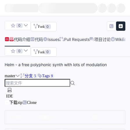
0
0
Fork
代码
介绍
代码
Issues
Pull Requests
项目讨论
Wiki
0
0
Fork
Helm - a free polyphonic synth with lots of modulation
master
分支
Tags
5
9
IDE
下载zip
Clone