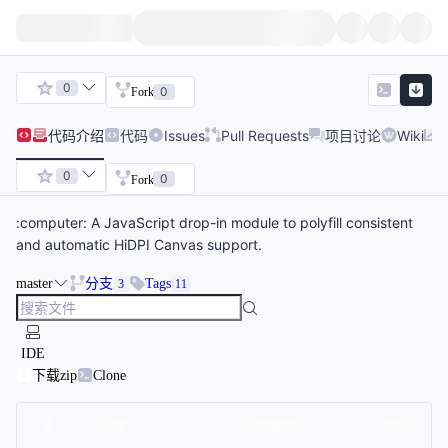
0
0
Fork
代码
介绍
代码
Issues
Pull Requests
项目讨论
Wiki
0
0
Fork
:computer: A JavaScript drop-in module to polyfill consistent
and automatic HiDPI Canvas support.
master
分支
Tags
3
11
IDE
下载zip
Clone