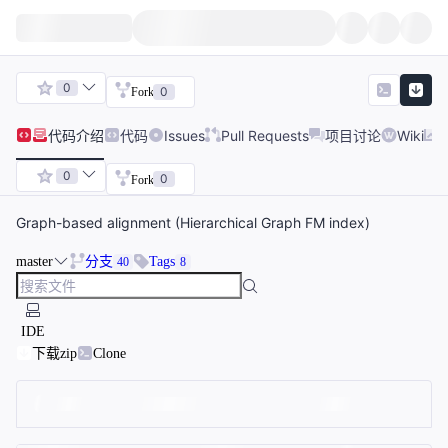
0
0
Fork
代码
介绍
代码
Issues
Pull Requests
项目讨论
Wiki
0
0
Fork
Graph-based alignment (Hierarchical Graph FM index)
master
分支
Tags
40
8
IDE
下载zip
Clone