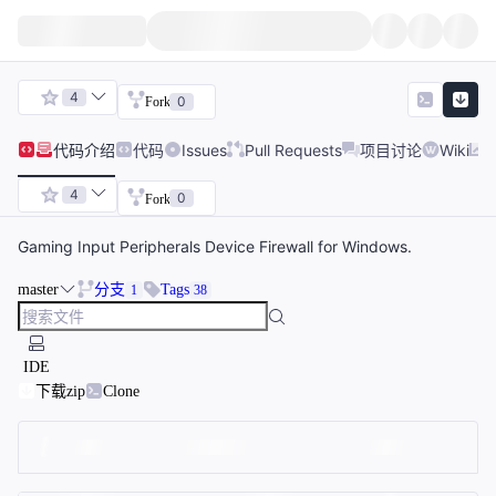
4
0
Fork
代码
介绍
代码
Issues
Pull Requests
项目讨论
Wiki
4
0
Fork
Gaming Input Peripherals Device Firewall for Windows.
master
分支
Tags
1
38
IDE
下载zip
Clone