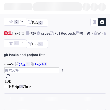
0
0
Fork
代码
介绍
代码
Issues
Pull Requests
项目讨论
Wiki
0
0
Fork
git hooks and project lints
main
分支
Tags
38
141
IDE
下载zip
Clone