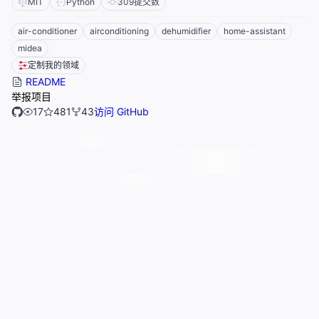
MIT
Python
309
提交数
air-conditioner
airconditioning
dehumidifier
home-assistant
midea
定制我的领域
README
举报项目
17
481
43
访问 GitHub