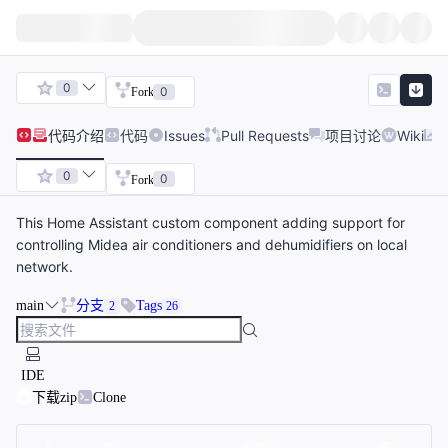
0
0
Fork
代码
介绍
代码
Issues
Pull Requests
项目讨论
Wiki
0
0
Fork
This Home Assistant custom component adding support for
controlling Midea air conditioners and dehumidifiers on local
network.
main
分支
Tags
2
26
IDE
下载zip
Clone