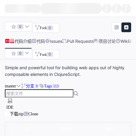
0
0
Fork
代码
介绍
代码
Issues
Pull Requests
项目讨论
Wiki
0
0
Fork
Simple and powerful tool for building web apps out of highly
composable elements in ClojureScript.
master
分支
Tags
9
113
IDE
下载zip
Clone