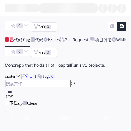
0
0
Fork
代码
介绍
代码
Issues
Pull Requests
项目讨论
Wiki
0
0
Fork
Monorepo that holds all of HospitalRun's v2 projects.
master
分支
Tags
1
0
IDE
下载zip
Clone