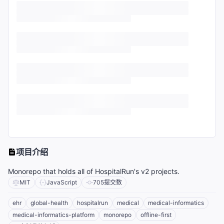
项目介绍
Monorepo that holds all of HospitalRun's v2 projects.
MIT
JavaScript
705
提交数
ehr
global-health
hospitalrun
medical
medical-informatics
medical-informatics-platform
monorepo
offline-first