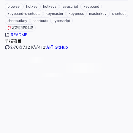
browser
hotkey
hotkeys
javascript
keyboard
keyboard-shortcuts
keymaster
keypress
masterkey
shortcut
shortcutkey
shortcuts
typescript
定制我的领域
README
举报项目
70
7.12 K
412
访问 GitHub