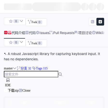
0
0
Fork
代码
介绍
代码
Issues
Pull Requests
项目讨论
Wiki
0
0
Fork
➷ A robust Javascript library for capturing keyboard input. It
has no dependencies.
master
分支
Tags
32
115
IDE
下载zip
Clone