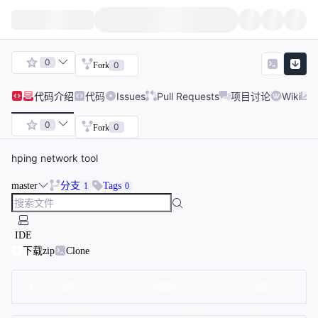
0
0
Fork
代码
介绍
代码
Issues
Pull Requests
项目讨论
Wiki
0
0
Fork
hping network tool
master
分支
Tags
1
0
IDE
下载zip
Clone