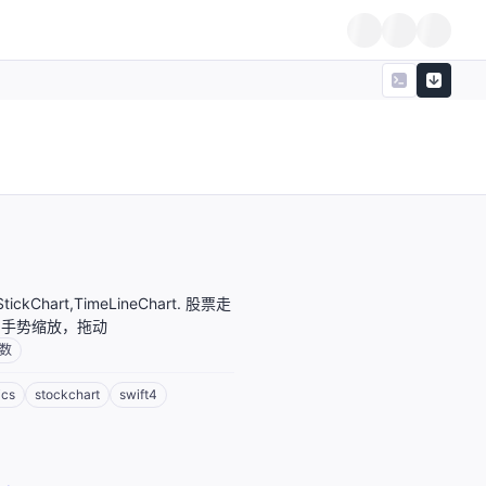
eStickChart,TimeLineChart. 股票走
，手势缩放，拖动
数
ics
stockchart
swift4