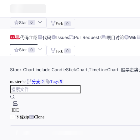
Star
0
0
Fork
代码
介绍
代码
Issues
Pull Requests
项目讨论
Wiki
Star
0
0
Fork
Stock Chart include CandleStickChart,TimeLineCh
master
分支
Tags
2
5
IDE
下载zip
Clone