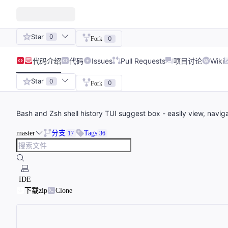
Star
0
0
Fork
代码
介绍
代码
Issues
Pull Requests
项目讨论
Wiki
Star
0
0
Fork
Bash and Zsh shell history TUI suggest box - easily view, nav
master
分支
Tags
17
36
IDE
下载zip
Clone