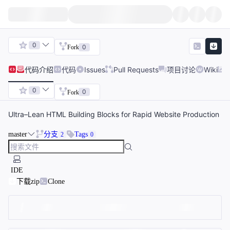
0
0
Fork
代码
介绍
代码
Issues
Pull Requests
项目讨论
Wiki
0
0
Fork
Ultra–Lean HTML Building Blocks for Rapid Website Production
master
分支
Tags
2
0
IDE
下载zip
Clone