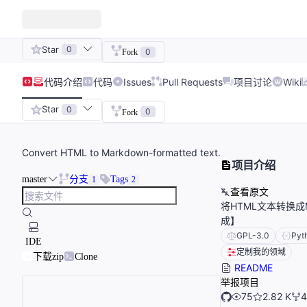
Star
0
0
Fork
代码
介绍
代码
Issues
Pull Requests
项目讨论
Wiki
Star
0
0
Fork
Convert HTML to Markdown-formatted text.
项目介绍
master
分支
Tags
1
2
查看原文
将HTML文本转换成
成】
GPL-3.0
Pyt
IDE
定制我的领域
下载zip
Clone
README
举报项目
75
2.82 K
4