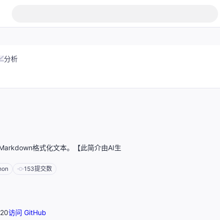
分析
Markdown格式化文本。【此简介由AI生
hon
153
提交数
20
访问 GitHub