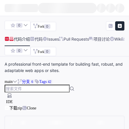
0
0
Fork
代码
介绍
代码
Issues
Pull Requests
项目讨论
Wiki
0
0
Fork
A professional front-end template for building fast, robust, and
adaptable web apps or sites.
main
分支
Tags
6
42
IDE
下载zip
Clone