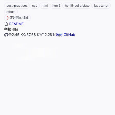
best-practices
css
html
html5
html5-boilerplate
javascript
robust
定制我的领域
README
举报项目
2.45 K
57.58 K
12.28 K
访问 GitHub