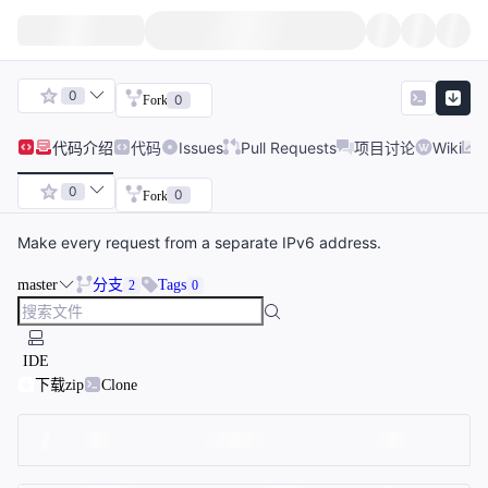
0
0
Fork
代码
介绍
代码
Issues
Pull Requests
项目讨论
Wiki
0
0
Fork
Make every request from a separate IPv6 address.
master
分支
Tags
2
0
IDE
下载zip
Clone