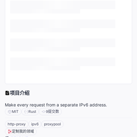
项目介绍
Make every request from a separate IPv6 address.
MIT
Rust
9
提交数
http-proxy
ipv6
proxypool
定制我的领域