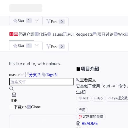
Star
1
0
Fork
代码
介绍
代码
Issues
Pull Requests
项目讨论
Wiki
Star
1
0
Fork
It's like curl -v, with colours.
项目介绍
master
分支
Tags
7
5
查看原文
它类似于使用 `curl -v`
生成】
MIT
Go
197
提交数
IDE
下载zip
Clone
应用
定制我的领域
README