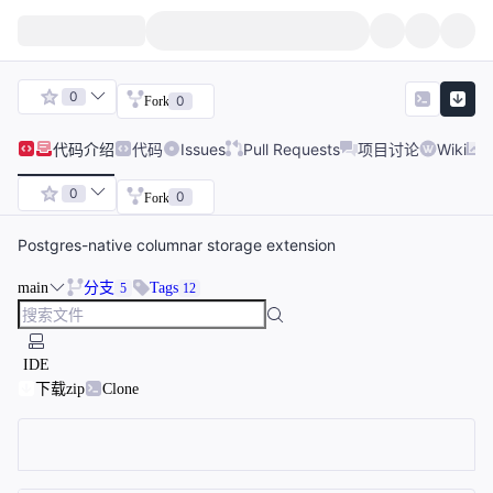
0
0
Fork
代码
介绍
代码
Issues
Pull Requests
项目讨论
Wiki
0
0
Fork
Postgres-native columnar storage extension
main
分支
Tags
5
12
IDE
下载zip
Clone